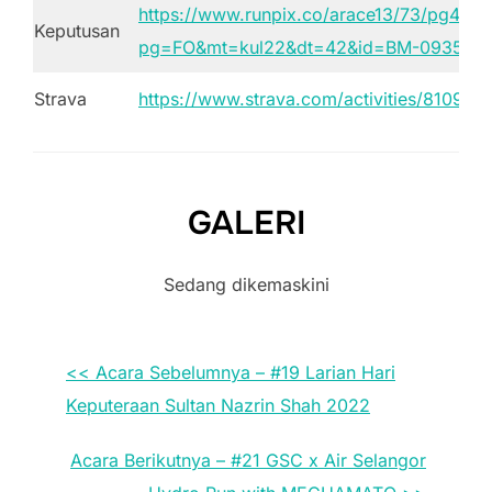
https://www.runpix.co/arace13/73/pg49.p
Keputusan
pg=FO&mt=kul22&dt=42&id=BM-09351&l
Strava
https://www.strava.com/activities/81094
GALERI
Sedang dikemaskini
<< Acara Sebelumnya – #19 Larian Hari
Keputeraan Sultan Nazrin Shah 2022
Acara Berikutnya – #21 GSC x Air Selangor