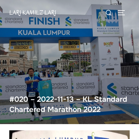
Skip
Search
LARI KAMILZ LARI
to
TOGGLE
for:
content
#020 – 2022-11-13 – KL Standard
Chartered Marathon 2022