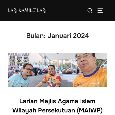
Skip
Search
LARI KAMILZ LARI
to
TOGGLE
for:
content
Bulan:
Januari 2024
Larian Majlis Agama Islam
Wilayah Persekutuan (MAIWP)