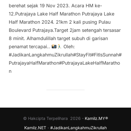
berehat sejak 19 Nov 2023. Acara HM ke-
12.Putrajaya Lake Half Marathon Putrajaya Lake
Half Marathon 2024. 21km 2 kali pusing Pulau
Boulevard Putrajaya.Target 2jam setengah tersasar
8 minit. Alhamdulillah target subuh di garisan
penamat tercapai..
Oleh:
#JadikanLangkahmuZikrullah#StayFit#FitIsSunnah#
PutrajayaHalfMarathon#PutrajayaLakeHalfMaratho
n
© Hakcipta Terpelihara 2026 -
Kamilz.MY®
Kamilz.NET
-
#JadikanLangkahmuZikrullah