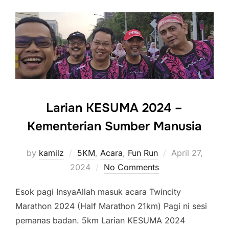
Larian KESUMA 2024 –
Kementerian Sumber Manusia
Posted
by
kamilz
5KM
,
Acara
,
Fun Run
April 27,
on
2024
No Comments
Esok pagi InsyaAllah masuk acara Twincity
Marathon 2024 (Half Marathon 21km) Pagi ni sesi
pemanas badan. 5km Larian KESUMA 2024