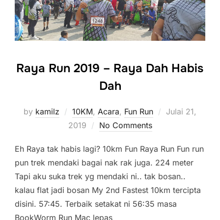
Raya Run 2019 – Raya Dah Habis
Dah
Posted
by
kamilz
10KM
,
Acara
,
Fun Run
Julai 21,
on
2019
No Comments
Eh Raya tak habis lagi? 10km Fun Raya Run Fun run
pun trek mendaki bagai nak rak juga. 224 meter
Tapi aku suka trek yg mendaki ni.. tak bosan..
kalau flat jadi bosan My 2nd Fastest 10km tercipta
disini. 57:45. Terbaik setakat ni 56:35 masa
BookWorm Run Mac lepas