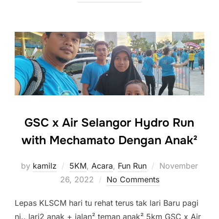
GSC x Air Selangor Hydro Run
with Mechamato Dengan Anak²
Posted
by
kamilz
5KM
,
Acara
,
Fun Run
November
on
26, 2022
No Comments
Lepas KLSCM hari tu rehat terus tak lari Baru pagi
ni.. lari2 anak + jalan² teman anak² 5km GSC x Air