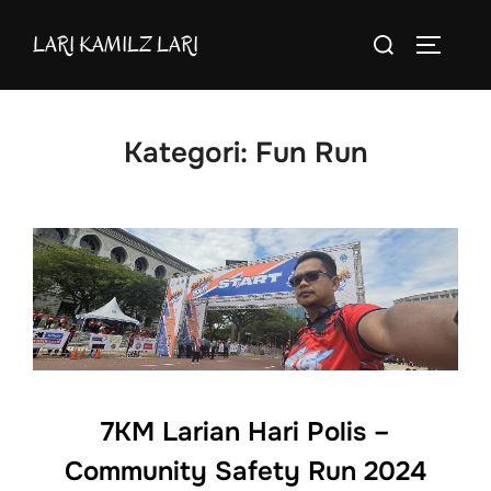
Skip
Search
LARI KAMILZ LARI
to
TOGGLE
for:
content
Kategori:
Fun Run
7KM Larian Hari Polis –
Community Safety Run 2024