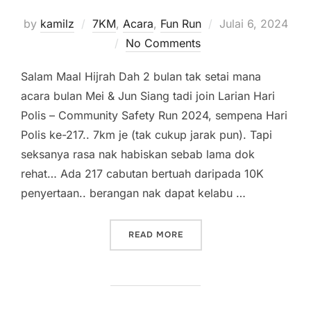
Posted
by
kamilz
7KM
,
Acara
,
Fun Run
Julai 6, 2024
on
No Comments
Salam Maal Hijrah Dah 2 bulan tak setai mana
acara bulan Mei & Jun Siang tadi join Larian Hari
Polis – Community Safety Run 2024, sempena Hari
Polis ke-217.. 7km je (tak cukup jarak pun). Tapi
seksanya rasa nak habiskan sebab lama dok
rehat… Ada 217 cabutan bertuah daripada 10K
penyertaan.. berangan nak dapat kelabu …
“7KM LARIAN HARI POLIS 
READ MORE