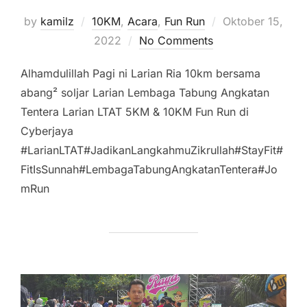
Posted
by
kamilz
10KM
,
Acara
,
Fun Run
Oktober 15,
on
2022
No Comments
Alhamdulillah Pagi ni Larian Ria 10km bersama
abang² soljar Larian Lembaga Tabung Angkatan
Tentera Larian LTAT 5KM & 10KM Fun Run di
Cyberjaya
#LarianLTAT#JadikanLangkahmuZikrullah#StayFit#
FitIsSunnah#LembagaTabungAngkatanTentera#Jo
mRun