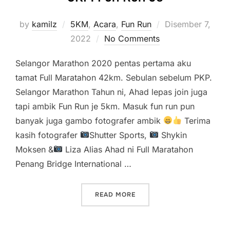
Posted
by
kamilz
5KM
,
Acara
,
Fun Run
Disember 7,
on
2022
No Comments
Selangor Marathon 2020 pentas pertama aku
tamat Full Maratahon 42km. Sebulan sebelum PKP.
Selangor Marathon Tahun ni, Ahad lepas join juga
tapi ambik Fun Run je 5km. Masuk fun run pun
banyak juga gambo fotografer ambik
Terima
kasih fotografer
Shutter Sports,
Shykin
Moksen &
Liza Alias Ahad ni Full Maratahon
Penang Bridge International …
“SELANGOR MARATHON 2022
READ MORE