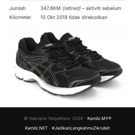
Jumlah
347.8KM
(retired)
– aktiviti sebelum
Kilometer
10 Okt 2018 tidak direkodkan
© Hakcipta Terpelihara 2026 -
Kamilz.MY®
Kamilz.NET
-
#JadikanLangkahmuZikrullah