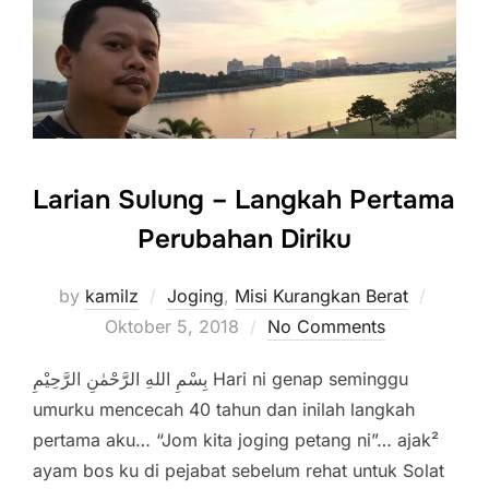
Larian Sulung – Langkah Pertama
Perubahan Diriku
Posted
by
kamilz
Joging
,
Misi Kurangkan Berat
on
Oktober 5, 2018
No Comments
بِسْمِ اللهِ الرَّحْمٰنِ الرَّحِيْمِ Hari ni genap seminggu
umurku mencecah 40 tahun dan inilah langkah
pertama aku… “Jom kita joging petang ni”… ajak²
ayam bos ku di pejabat sebelum rehat untuk Solat