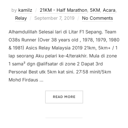
by
kamilz
21KM - Half Marathon
,
5KM
,
Acara
,
Posted
Relay
September 7, 2019
No Comments
on
Alhamdulillah Selesai lari di Litar F1 Sepang. Team
O38s Runner (Over 38 years old , 1978, 1979, 1980
& 1981) Asics Relay Malaysia 2019 21km, 5km+ / 1
lap seorang Aku pelari ke-4/terakhir. Mula di zone
1 sama² dgn @alifsatar di zone 2 Dapat 3rd
Personal Best utk 5km kat sini. 27:58 minit/5km
Mohd Firdaus …
“ASICS RELAY 2019 – KUM
READ MORE