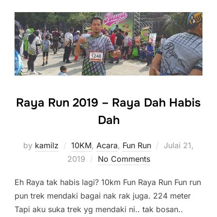
Raya Run 2019 – Raya Dah Habis
Dah
Posted
by
kamilz
10KM
,
Acara
,
Fun Run
Julai 21,
on
2019
No Comments
Eh Raya tak habis lagi? 10km Fun Raya Run Fun run
pun trek mendaki bagai nak rak juga. 224 meter
Tapi aku suka trek yg mendaki ni.. tak bosan..