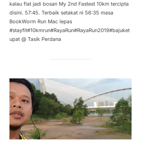
kalau flat jadi bosan My 2nd Fastest 10km tercipta
disini. 57:45. Terbaik setakat ni 56:35 masa
BookWorm Run Mac lepas
#stayfit#10kmrun#RayaRun#RayaRun2019#bajuket
upat @ Tasik Perdana