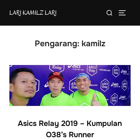
Skip
Search
LARI KAMILZ LARI
to
TOGGLE
for:
content
Pengarang:
kamilz
Asics Relay 2019 – Kumpulan
O38’s Runner