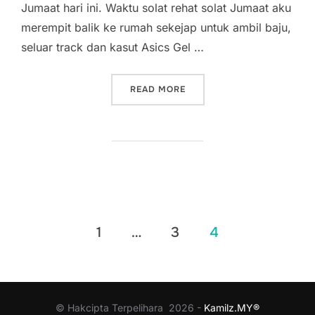
Jumaat hari ini. Waktu solat rehat solat Jumaat aku
merempit balik ke rumah sekejap untuk ambil baju,
seluar track dan kasut Asics Gel …
“LARIAN SULUNG – LANGK
READ MORE
Posts
1
…
3
4
pagination
© Hakcipta Terpelihara 2026 -
Kamilz.MY®